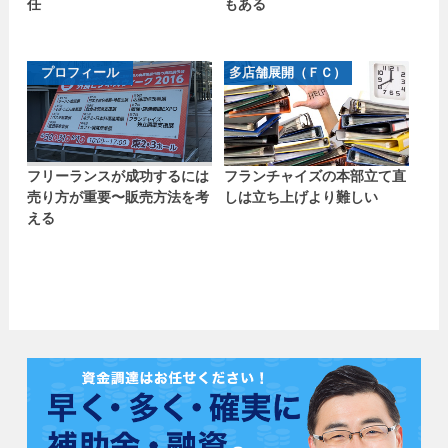
任
もある
プロフィール
多店舗展開（ＦＣ）
フリーランスが成功するには
フランチャイズの本部立て直
売り方が重要〜販売方法を考
しは立ち上げより難しい
える