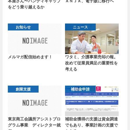
本屋さん〜ハンディキャップ
ＡＮＪＡ、電子版に移行へ
をどう乗り越えるか
お知らせ
ニュース
メルマガ配信始めます！
ワタミ、介護事業売却の報。
改めて従業員満足の重要性を
考える
創業支援
補助金申請
東京商工会議所アシストプロ
補助金獲得の支援は資金調達
グラム事業 ディレクター就
でもあり、事業計画の支援で