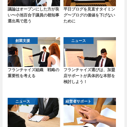
議論はオープンにした方が良
平日ブログを見直すタイミン
い〜小池百合子議員の都知事
グ〜ブログの価値を下げない
選出馬で思う
ために
創業支援
ニュース
フランチャイズ組織 戦略の
フランチャイズ選びは、加盟
重要性を考える
店サポートが具体的な本部を
検討しよう！
ニュース
経営者サポート