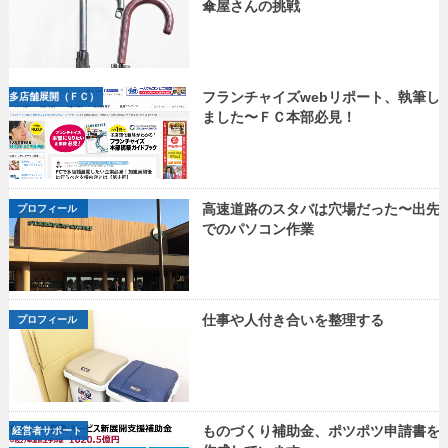
傘屋さんの挑戦
フランチャイズwebリポート、執筆し
多店舗展開（ＦＣ）
ました〜ＦＣ本部必見！
高速道路のスタバは穴場だった〜出先
プロフィール
でのパソコン作業
仕事や人付き合いを整理する
プロフィール
ものづくり補助金、ポツポツ申請書を
経営者サポート