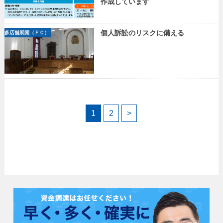
作成しています
個人訴訟のリスクに備える
多店舗展開（ＦＣ）
1
2
>