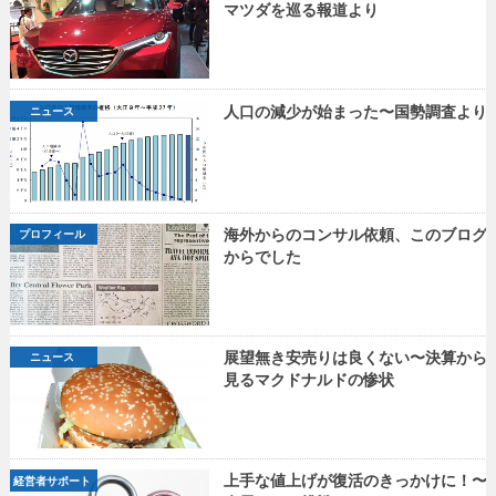
マツダを巡る報道より
人口の減少が始まった〜国勢調査より
ニュース
海外からのコンサル依頼、このブログ
プロフィール
からでした
展望無き安売りは良くない〜決算から
ニュース
見るマクドナルドの惨状
上手な値上げが復活のきっかけに！〜
経営者サポート