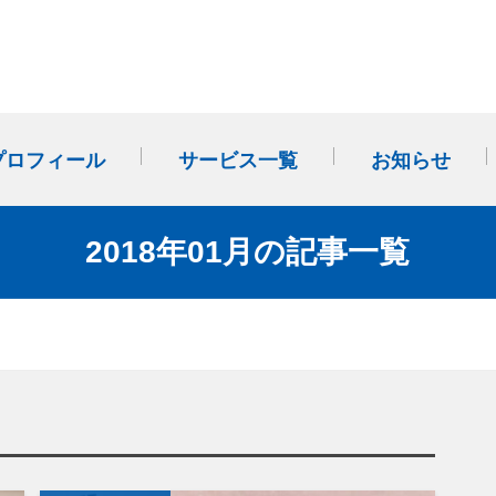
プロフィール
サービス一覧
お知らせ
事業計画・改善計画作成か
多店舗展開（FC・のれん分
社外SVサポート(外部経営パ
2018年01月の記事一覧
ら始まる「経営管理」
け）
ートナー)