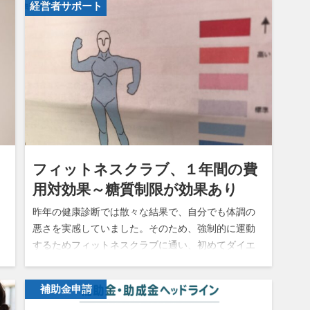
経営者サポート
フィットネスクラブ、１年間の費
用対効果～糖質制限が効果あり
昨年の健康診断では散々な結果で、自分でも体調の
悪さを実感していました。そのため、強制的に運動
するためフィットネスクラブに通い、初めてダイエ
ットに成功しました。身体一つで仕事している身で
認
すので、健康第一です。 フィットネス…
己
補助金申請