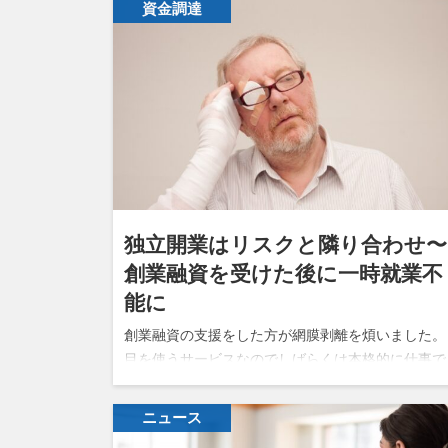
資金調達
独立開業はリスクと隣り合わせ〜
創業融資を受けた後に一時就業不
能に
創業融資の支援をした方が網膜剥離を煩いました。
目を使うサービスなのでしばらくは本格的に仕事で
きないということでした。 経験者の創業は融資が
められやすい 自分がお手伝いしたとき、最初は自
ニュース
資金400万、借入で500万調達…