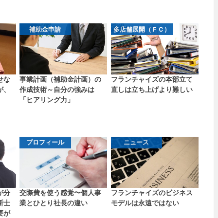
補助金申請
多店舗展開（ＦＣ）
せな
事業計画（補助金計画）の
フランチャイズの本部立て
が、
作成技術～自分の強みは
直しは立ち上げより難しい
「ヒアリング力」
プロフィール
ニュース
が分
交際費を使う感覚〜個人事
フランチャイズのビジネス
断士
業とひとり社長の違い
モデルは永遠ではない
要が