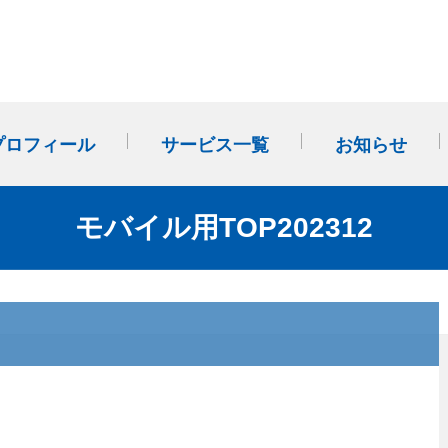
プロフィール
サービス一覧
お知らせ
事業計画・改善計画作成か
多店舗展開（FC・のれん分
社外SVサポート(外部経営パ
モバイル用TOP202312
ら始まる「経営管理」
け）
ートナー)