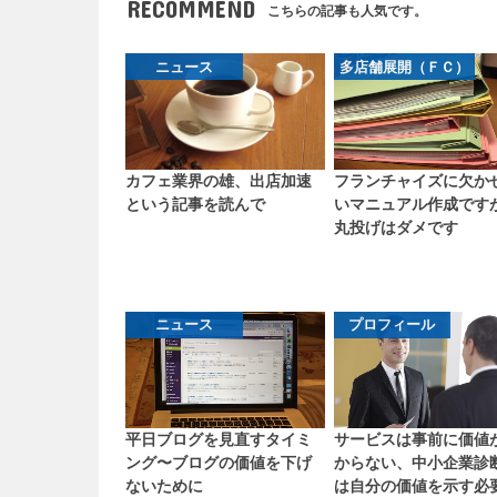
RECOMMEND
こちらの記事も人気です。
ニュース
多店舗展開（ＦＣ）
カフェ業界の雄、出店加速
フランチャイズに欠か
という記事を読んで
いマニュアル作成です
丸投げはダメです
ニュース
プロフィール
平日ブログを見直すタイミ
サービスは事前に価値
ング〜ブログの価値を下げ
からない、中小企業診
ないために
は自分の価値を示す必