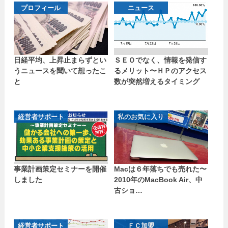
プロフィール
ニュース
日経平均、上昇止まらずとい
ＳＥＯでなく、情報を発信す
うニュースを聞いて想ったこ
るメリット〜ＨＰのアクセス
と
数が突然増えるタイミング
経営者サポート
私のお気に入り
事業計画策定セミナーを開催
Macは６年落ちでも売れた〜
しました
2010年のMacBook Air、中
古ショ…
経営者サポート
ＦＣ加盟