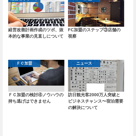
経営改善計画作成のツボ、抜
FC加盟のステップ③店舗の
本的な事業の見直しについて
視察
ＦＣ加盟
ニュース
ＦＣ加盟の検討④ノウハウの
訪日観光客2000万人突破と
持ち逃げはできません
ビジネスチャンス〜宿泊需要
の解決について