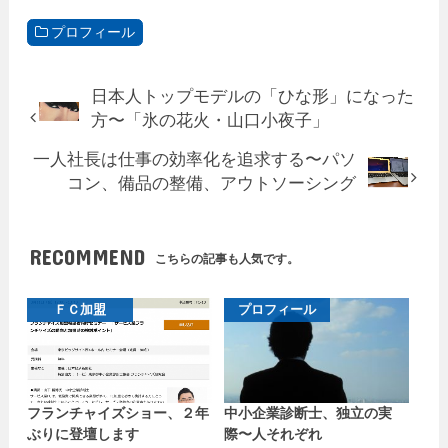
プロフィール
日本人トップモデルの「ひな形」になった
方〜「氷の花火・山口小夜子」
一人社長は仕事の効率化を追求する〜パソ
コン、備品の整備、アウトソーシング
RECOMMEND
こちらの記事も人気です。
ＦＣ加盟
プロフィール
フランチャイズショー、２年
中小企業診断士、独立の実
ぶりに登壇します
際〜人それぞれ