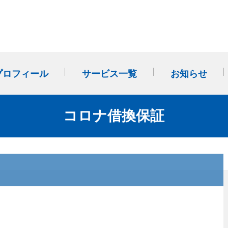
プロフィール
サービス一覧
お知らせ
事業計画・改善計画作成か
多店舗展開（FC・のれん分
社外SVサポート(外部経営パ
コロナ借換保証
ら始まる「経営管理」
け）
ートナー)