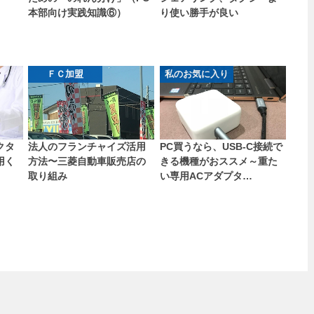
本部向け実践知識⑥）
り使い勝手が良い
ＦＣ加盟
私のお気に入り
クタ
法人のフランチャイズ活用
PC買うなら、USB-C接続で
用く
方法〜三菱自動車販売店の
きる機種がおススメ～重た
取り組み
い専用ACアダプタ…