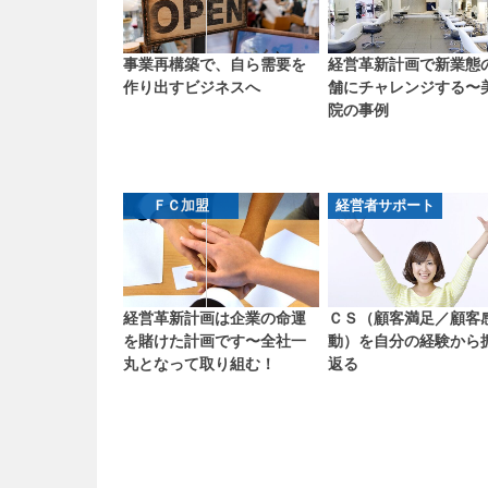
事業再構築で、自ら需要を
経営革新計画で新業態
作り出すビジネスへ
舗にチャレンジする〜
院の事例
ＦＣ加盟
経営者サポート
経営革新計画は企業の命運
ＣＳ（顧客満足／顧客
を賭けた計画です〜全社一
動）を自分の経験から
丸となって取り組む！
返る