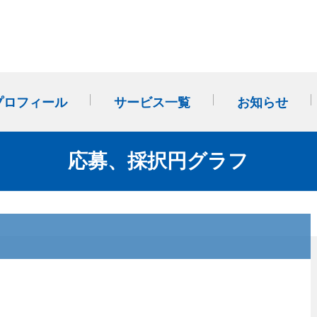
プロフィール
サービス一覧
お知らせ
事業計画・改善計画作成か
多店舗展開（FC・のれん分
社外SVサポート(外部経営パ
応募、採択円グラフ
ら始まる「経営管理」
け）
ートナー)