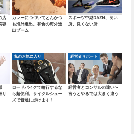
の店
カレーにつづいてとんかつ
スポーツ中継DAZN、良い
美容
も海外進出。和食の海外進
所、良くない所
出ブーム
私のお気に入り
経営者サポート
感
ロードバイクで輪行するな
経営者とコンサルの違い〜
振り
ら超便利。サイクルシュー
言うとやるでは大きく違う
ズで普通に歩けます！