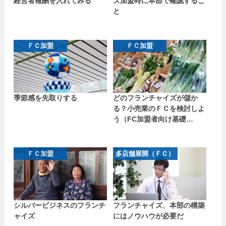
経営者報酬を入れてみる
ズ加盟時に本部で確認するこ
と
ＦＣ加盟
ＦＣ加盟
季節感を先取りする
どのフランチャイズが儲か
る？小売業のＦＣを検討しよ
う（FC加盟者向け基礎…
ＦＣ加盟
多店舗展開（ＦＣ）
シルバービジネスのフランチ
フランチャイズ、本部の構築
ャイズ
にはノウハウが必要だ