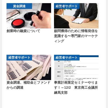
資金調達
経営者サポート
創業時の融資について
顧問獲得のために情報発信を
意識する〜専門家のマーケテ
ィング
経営者サポート
経営者サポート
資金調達、補助金とファンド
事業計画策定セミナーやりま
からの調達
す！～12/2 東京商工会議所
練馬支部