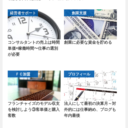
経営者サポート
創業支援
コンサルタントの売上は時間
創業に必要な資金を貯める
単価×稼働時間〜仕事の選別
が必要
ＦＣ加盟
プロフィール
フランチャイズのモデル収支
法人にして最初の決算月～対
を検討しよう③客単価と購入
外的には仕事納め、ブログも
客数
年内最後