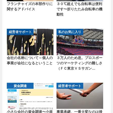
フランチャイズの本部作りに
３０℃超えでも自転車は便利
関するアドバイス
です〜折りたたみ自転車の機
動性
経営者サポート
私のお気に入り
会社の名称について～個人の
３万人のため息。プロスポー
事業が会社になるということ
ツのマーケティングの難しさ
（ＦＣ東京ＶＳサガン…
資金調達
経営者サポート
小さな会社の資金調達〜小規
事業承継、一番大変なのは後