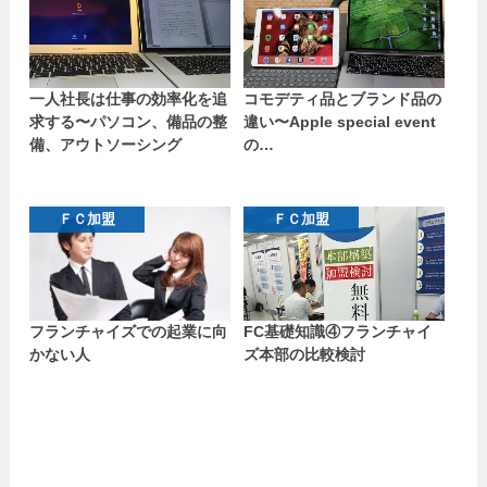
一人社長は仕事の効率化を追
コモデティ品とブランド品の
求する〜パソコン、備品の整
違い〜Apple special event
備、アウトソーシング
の…
ＦＣ加盟
ＦＣ加盟
フランチャイズでの起業に向
FC基礎知識④フランチャイ
かない人
ズ本部の比較検討