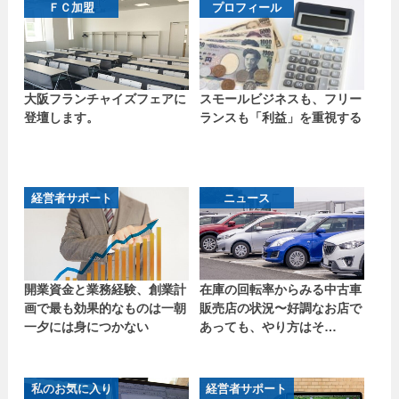
ＦＣ加盟
プロフィール
大阪フランチャイズフェアに
スモールビジネスも、フリー
登壇します。
ランスも「利益」を重視する
経営者サポート
ニュース
開業資金と業務経験、創業計
在庫の回転率からみる中古車
画で最も効果的なものは一朝
販売店の状況〜好調なお店で
一夕には身につかない
あっても、やり方はそ…
私のお気に入り
経営者サポート