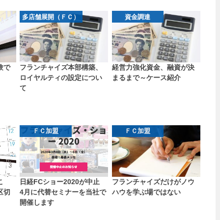
多店舗展開（ＦＣ）
資金調達
験で
フランチャイズ本部構築、
経営力強化資金、融資が決
ロイヤルティの設定につい
まるまで～ケース紹介
て
ＦＣ加盟
ＦＣ加盟
こ
日経FCショー2020が中止
フランチャイズだけがノウ
区切
4月に代替セミナーを当社で
ハウを学ぶ場ではない
開催します