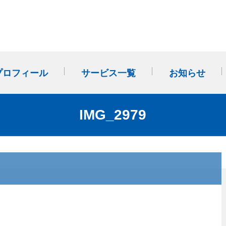
プロフィール
サービス一覧
お知らせ
事業計画・改善計画作成か
多店舗展開（FC・のれん分
社外SVサポート(外部経営パ
IMG_2979
ら始まる「経営管理」
け）
ートナー)