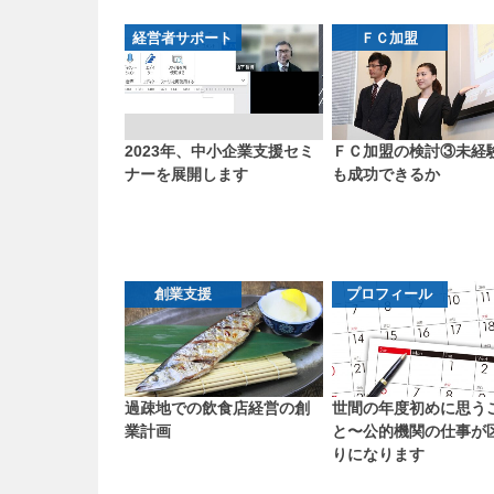
経営者サポート
ＦＣ加盟
2023年、中小企業支援セミ
ＦＣ加盟の検討③未経
ナーを展開します
も成功できるか
創業支援
プロフィール
過疎地での飲食店経営の創
世間の年度初めに思う
業計画
と〜公的機関の仕事が
りになります