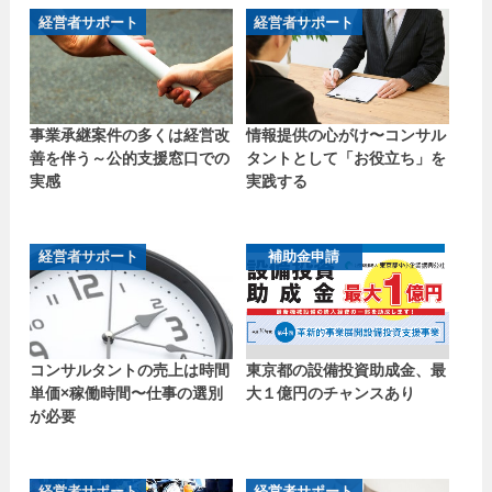
経営者サポート
経営者サポート
事業承継案件の多くは経営改
情報提供の心がけ〜コンサル
善を伴う～公的支援窓口での
タントとして「お役立ち」を
実感
実践する
経営者サポート
補助金申請
コンサルタントの売上は時間
東京都の設備投資助成金、最
単価×稼働時間〜仕事の選別
大１億円のチャンスあり
が必要
経営者サポート
経営者サポート