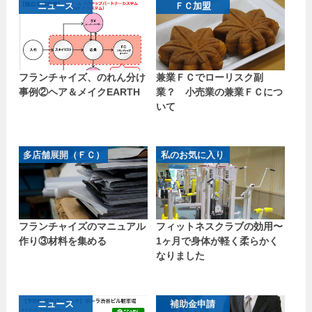
ニュース
ＦＣ加盟
フランチャイズ、のれん分け
兼業ＦＣでローリスク副
事例②ヘア＆メイクEARTH
業？ 小売業の兼業ＦＣにつ
いて
多店舗展開（ＦＣ）
私のお気に入り
フランチャイズのマニュアル
フィットネスクラブの効用〜
作り③材料を集める
1ヶ月で身体が軽く柔らかく
なりました
ニュース
補助金申請