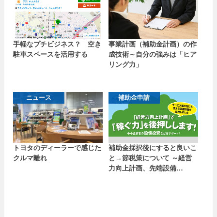
手軽なプチビジネス？ 空き
事業計画（補助金計画）の作
駐車スペースを活用する
成技術～自分の強みは「ヒア
リング力」
ニュース
補助金申請
トヨタのディーラーで感じた
補助金採択後にすると良いこ
クルマ離れ
と→節税策について ～経営
力向上計画、先端設備…