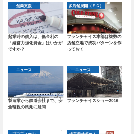
創業支援
多店舗展開（ＦＣ）
起業時の借入は、低金利の
フランチャイズ本部は複数の
「経営力強化資金」はいかが
店舗立地で成功パターンを作
ですか？
っておく
ニュース
ニュース
製造業から鉄道会社まで、安
フランチャイズショー2016
全軽視の風潮に疑問
プロフィール
経営者サポート