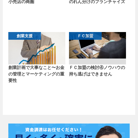
小売店の商圏
のれん分けのフランチャイズ
創業支援
ＦＣ加盟
創業計画で大事なこと〜お金
ＦＣ加盟の検討④ノウハウの
の管理とマーケティングの重
持ち逃げはできません
要性