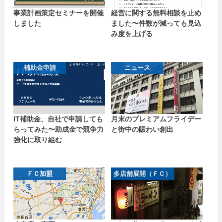
事業計画策定セミナーを開催
経営に関する無料相談を止め
しました
ました〜件数が減っても見込
み度を上げる
補助金申請
ニュース
IT補助金、自社で申請しても
月末のプレミアムフライデー
らってみた〜助成金で競争力
と街中の賑わい創出
強化に取り組む
ＦＣ加盟
多店舗展開（ＦＣ）