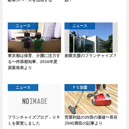
ニュース
ニュース
東京都は保育、介護に注力す
創業支援のフランチャイズ？
る〜舛添都知事、2016年度
原案発表より
ニュース
ＦＣ加盟
フランチャイズブログ→ＵＲ
営業利益の35倍の価値〜長谷
Ｌを変更しました
川HD買収の記事より