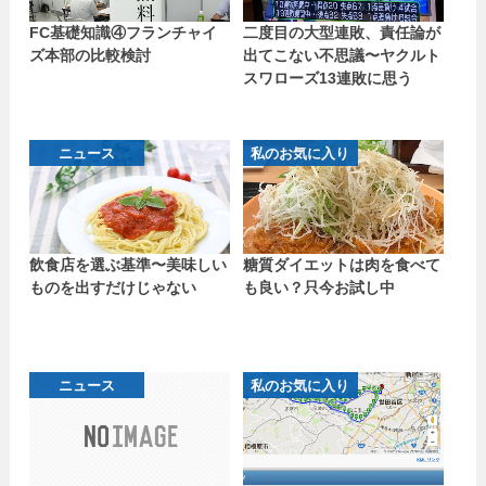
FC基礎知識④フランチャイ
二度目の大型連敗、責任論が
ズ本部の比較検討
出てこない不思議〜ヤクルト
スワローズ13連敗に思う
ニュース
私のお気に入り
飲食店を選ぶ基準〜美味しい
糖質ダイエットは肉を食べて
ものを出すだけじゃない
も良い？只今お試し中
ニュース
私のお気に入り