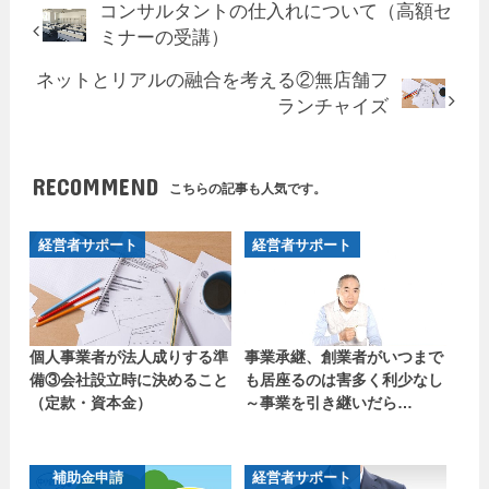
コンサルタントの仕入れについて（高額セ
ミナーの受講）
ネットとリアルの融合を考える②無店舗フ
ランチャイズ
RECOMMEND
こちらの記事も人気です。
経営者サポート
経営者サポート
個人事業者が法人成りする準
事業承継、創業者がいつまで
備③会社設立時に決めること
も居座るのは害多く利少なし
（定款・資本金）
～事業を引き継いだら…
補助金申請
経営者サポート