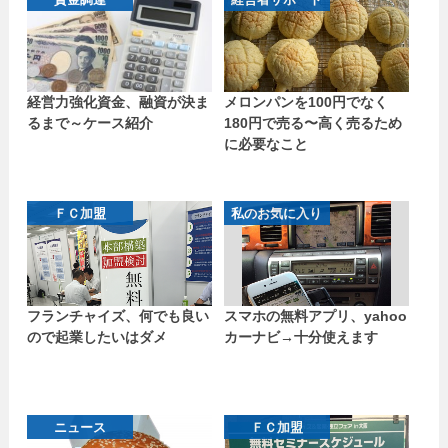
経営力強化資金、融資が決ま
メロンパンを100円でなく
るまで～ケース紹介
180円で売る〜高く売るため
に必要なこと
ＦＣ加盟
私のお気に入り
フランチャイズ、何でも良い
スマホの無料アプリ、yahoo
ので起業したいはダメ
カーナビ→十分使えます
ニュース
ＦＣ加盟