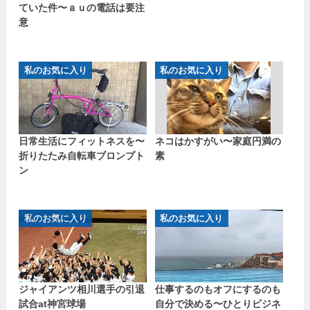
ていた件〜ａｕの電話は要注
意
私のお気に入り
私のお気に入り
日常生活にフィットネスを〜
ネコはかすがい〜家庭円満の
折りたたみ自転車ブロンプト
素
ン
私のお気に入り
私のお気に入り
ジャイアンツ相川選手の引退
仕事するのもオフにするのも
試合at神宮球場
自分で決める〜ひとりビジネ