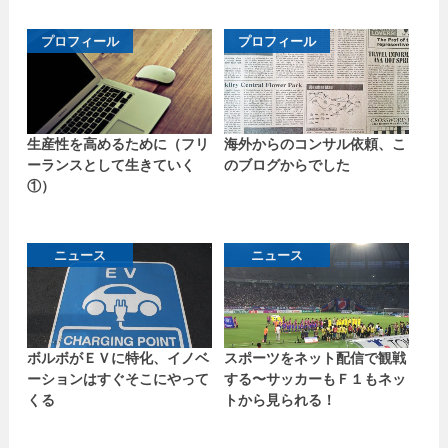
プロフィール
プロフィール
生産性を高めるために（フリ
海外からのコンサル依頼、こ
ーランスとして生きていく
のブログからでした
①）
ニュース
ニュース
ボルボがＥＶに特化、イノベ
スポーツをネット配信で観戦
ーションはすぐそこにやって
する〜サッカーもＦ１もネッ
くる
トから見られる！