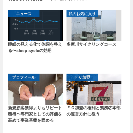
ニュース
私のお気に入り
睡眠の見える化で体調を整え
多摩川サイクリングコース
る〜sleep sycleの効用
プロフィール
ＦＣ加盟
新規顧客獲得よりもリピート
ＦＣ加盟の権利と義務②本部
獲得〜専門家としての評価を
の運営方針に従う
高めて事業基盤を固める