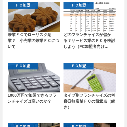
ＦＣ加盟
ＦＣ加盟
兼業ＦＣでローリスク副
どのフランチャイズが儲か
業？ 小売業の兼業ＦＣにつ
る？サービス業のＦＣを検討
いて
しよう（FC加盟者向け…
ＦＣ加盟
ＦＣ加盟
1000万円で加盟できるフラ
タイプ別フランチャイズの考
ンチャイズは高いのか？
察③無店舗ＦＣの留意点（続
き）
ＦＣ加盟
ＦＣ加盟