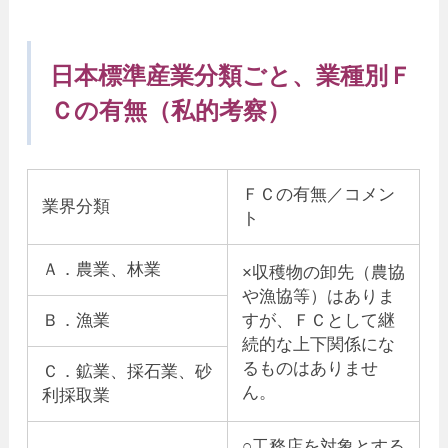
日本標準産業分類ごと、業種別Ｆ
Ｃの有無（私的考察）
ＦＣの有無／コメン
業界分類
ト
Ａ．農業、林業
×収穫物の卸先（農協
や漁協等）はありま
Ｂ．漁業
すが、ＦＣとして継
続的な上下関係にな
るものはありませ
Ｃ．鉱業、採石業、砂
ん。
利採取業
○工務店を対象とする