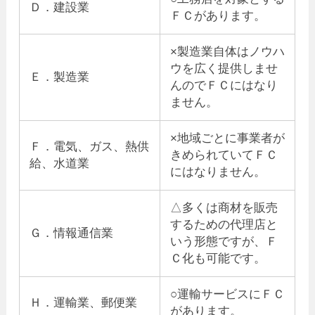
Ｄ．建設業
ＦＣがあります。
×製造業自体はノウハ
ウを広く提供しませ
Ｅ．製造業
んのでＦＣにはなり
ません。
×地域ごとに事業者が
Ｆ．電気、ガス、熱供
きめられていてＦＣ
給、水道業
にはなりません。
△多くは商材を販売
するための代理店と
Ｇ．情報通信業
いう形態ですが、Ｆ
Ｃ化も可能です。
○運輸サービスにＦＣ
Ｈ．運輸業、郵便業
があります。