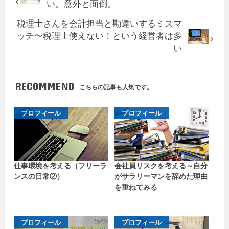
い。意外と面倒。
税理士さんを会計担当と勘違いするミスマ
ッチ〜税理士使えない！という経営者は多
い
RECOMMEND
こちらの記事も人気です。
プロフィール
プロフィール
仕事環境を考える（フリーラ
会社員リスクを考える～自分
ンスの日常②）
がサラリーマンを辞めた理由
を重ねてみる
プロフィール
プロフィール