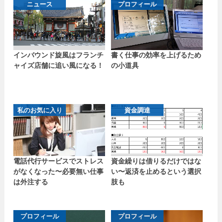
ニュース
プロフィール
インバウンド旋風はフランチ
書く仕事の効率を上げるため
ャイズ店舗に追い風になる！
の小道具
私のお気に入り
資金調達
電話代行サービスでストレス
資金繰りは借りるだけではな
がなくなった〜必要無い仕事
い〜返済を止めるという選択
は外注する
肢も
プロフィール
プロフィール