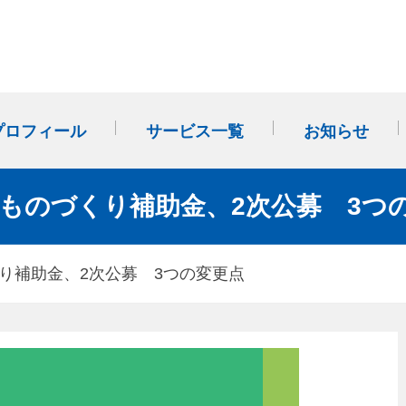
プロフィール
サービス一覧
お知らせ
事業計画・改善計画作成か
多店舗展開（FC・のれん分
社外SVサポート(外部経営パ
9年ものづくり補助金、2次公募 3つ
ら始まる「経営管理」
け）
ートナー)
くり補助金、2次公募 3つの変更点