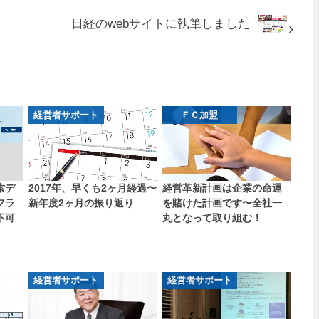
日経のwebサイトに執筆しました
経営者サポート
ＦＣ加盟
索デ
2017年、早くも2ヶ月経過〜
経営革新計画は企業の命運
フラ
新年度2ヶ月の振り返り
を賭けた計画です〜全社一
不可
丸となって取り組む！
経営者サポート
経営者サポート