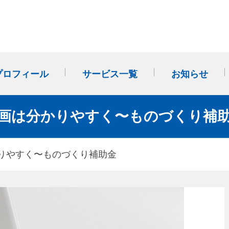
プロフィール
サービス一覧
お知らせ
事業計画・改善計画作成か
多店舗展開（FC・のれん分
社外SVサポート(外部経営パ
画は分かりやすく〜ものづくり補
ら始まる「経営管理」
け）
ートナー)
りやすく〜ものづくり補助金