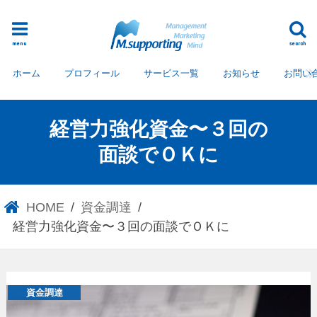
menu
search
ホーム
プロフィール
サービス一覧
お知らせ
お問い
経営力強化資金〜３回の
面談でＯＫに
HOME
資金調達
経営力強化資金〜３回の面談でＯＫに
資金調達