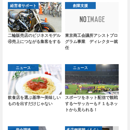
経営者サポート
創業支援
二輪販売店のビジネスモデル
東京商工会議所アシストプロ
④売上につながる集客をする
グラム事業 ディレクター就
任
ニュース
ニュース
飲食店を選ぶ基準〜美味しい
スポーツをネット配信で観戦
ものを出すだけじゃない
する〜サッカーもＦ１もネッ
トから見られる！
資金調達
多店舗展開（ＦＣ）