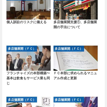
個人訴訟のリスクに備える
多店舗展開支援①、多店舗展
開の手法について
多店舗展開（ＦＣ）
多店舗展開（ＦＣ）
フランチャイズの本部構築〜
ＦＣ本部に求められるマニュ
基本は飲食もサービス業も同
アル作成と更新
じ
多店舗展開（ＦＣ）
多店舗展開（ＦＣ）