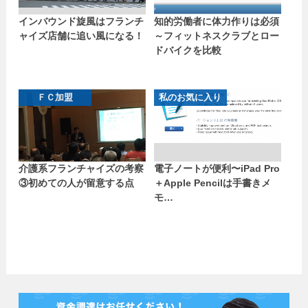
インバウンド旋風はフランチ
知的労働者に体力作りは必須
ャイズ店舗に追い風になる！
～フィットネスクラブとロー
ドバイクを比較
ＦＣ加盟
私のお気に入り
介護系フランチャイズの考察
電子ノートが便利〜iPad Pro
③初めての人が留意する点
＋Apple Pencilは手書きメ
モ…