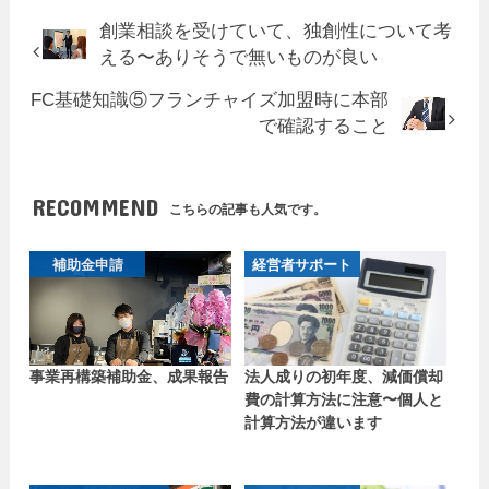
創業相談を受けていて、独創性について考
える〜ありそうで無いものが良い
FC基礎知識⑤フランチャイズ加盟時に本部
で確認すること
RECOMMEND
こちらの記事も人気です。
補助金申請
経営者サポート
事業再構築補助金、成果報告
法人成りの初年度、減価償却
費の計算方法に注意〜個人と
計算方法が違います