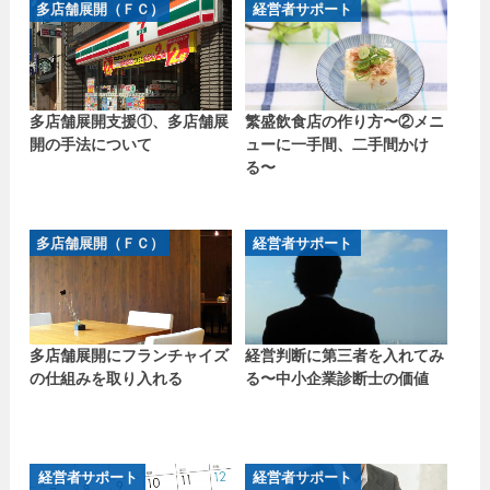
多店舗展開（ＦＣ）
経営者サポート
多店舗展開支援①、多店舗展
繁盛飲食店の作り方〜②メニ
開の手法について
ューに一手間、二手間かけ
る〜
多店舗展開（ＦＣ）
経営者サポート
多店舗展開にフランチャイズ
経営判断に第三者を入れてみ
の仕組みを取り入れる
る〜中小企業診断士の価値
経営者サポート
経営者サポート