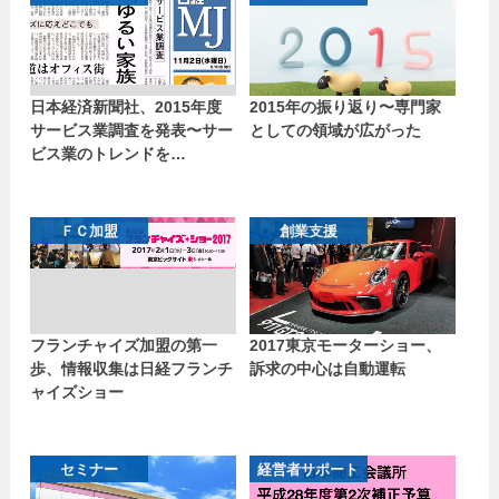
日本経済新聞社、2015年度
2015年の振り返り〜専門家
サービス業調査を発表〜サー
としての領域が広がった
ビス業のトレンドを…
ＦＣ加盟
創業支援
フランチャイズ加盟の第一
2017東京モーターショー、
歩、情報収集は日経フランチ
訴求の中心は自動運転
ャイズショー
セミナー
経営者サポート