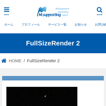
menu
search
ホーム
プロフィール
サービス一覧
お知らせ
お問い
FullSizeRender 2
HOME
FullSizeRender 2
FullSizeRender 2