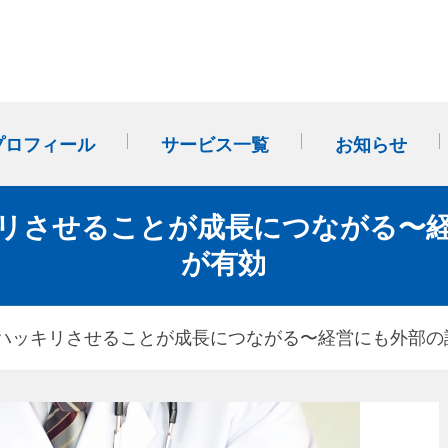
プロフィール
サービス一覧
お知らせ
事業計画・改善計画作成か
多店舗展開（FC・のれん分
社外SVサポート(外部経営パ
リさせることが成長につながる〜
ら始まる「経営管理」
け）
ートナー)
が有効
ハッキリさせることが成長につながる〜経営にも外部の