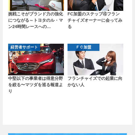
挑戦こそがブランド力の強化
FC加盟のステップ④フラン
につながる～トヨタのル・マ
チャイズオーナーに会ってみ
ン24時間レースへの…
る
経営者サポート
ＦＣ加盟
中堅以下の事業者は得意分野
フランチャイズでの起業に向
を絞る〜マツダを巡る報道よ
かない人
り