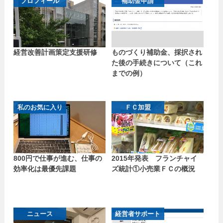
プロフィール
補助金申請
経営改善計画策定支援研修
ものづくり補助金、採択され
た後の手続きについて（これ
までの例）
私のお気に入り
ＦＣ加盟
800円で仕事が進む、仕事の
2015年発表 フランチャイ
効率化は最優先課題
ズ統計①小売業ＦＣの概況
ニュース
経営者サポート